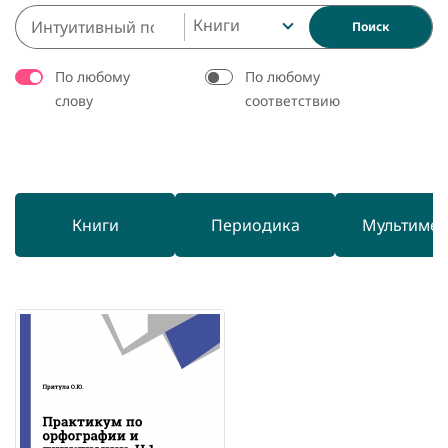
Книги
Поиск
По любому
По любому
слову
соответствию
Книги
Периодика
Мультиме