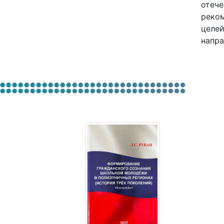
отече
реком
целей
напра