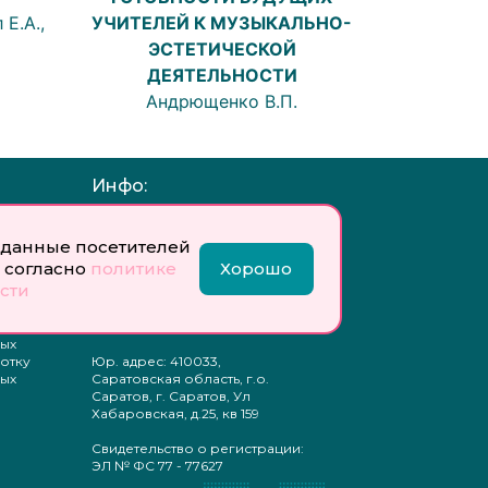
 Е.А.,
УЧИТЕЛЕЙ К МУЗЫКАЛЬНО-
ЭСТЕТИЧЕСКОЙ
ДЕЯТЕЛЬНОСТИ
Андрющенко В.П.
Инфо:
 обработку
Учредитель: Общество с
ых
ограниченной
данные посетителей
ответственностью
 согласно
политике
Хорошо
«Профобразование»
сти
ти
Главный редактор: Богатырева
те
Е. А.
ых
отку
Юр. адрес: 410033,
ых
Саратовская область, г.о.
Саратов, г. Саратов, Ул
Хабаровская, д.25, кв 159
Свидетельство о регистрации:
ЭЛ № ФС 77 - 77627