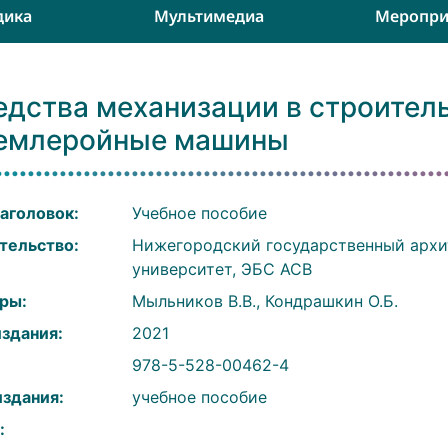
дика
Мультимедиа
Меропри
едства механизации в строител
землеройные машины
аголовок:
Учебное пособие
тельство:
Нижегородский государственный архи
университет, ЭБС АСВ
ры:
Мыльников В.В., Кондрашкин О.Б.
издания:
2021
:
978-5-528-00462-4
издания:
учебное пособие
: