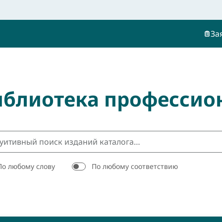
За
иблиотека профессио
По любому слову
По любому соответствию