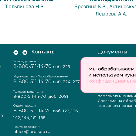
Тюльпинова Н.В.
Брезгина К.В., Антинескул
Ясырева А.А.
Контакты
Документы:
Техподдержка
Отзыв согласия на
8-800-511-14-70
доб. 225
я,
персональных данн
Мы обрабатываем 
Пользовательское
и используем куки
соглашение
Издательство «Профобразование»
конфиденциально
8-800-511-14-70
Политика
доб. 224, 227
конфиденциальнос
Положение о защи
Телефон редакции:
персональных данн
8-800-511-14-70
(доб. 208)
,
Согласие на обраб
а
персональных данн
Отдел продаж
8-800-511-14-70
доб. 122, 126,
ой
142, 144, 161, 168
Почта редакции:
office@profspo.ru