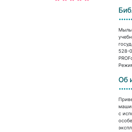
Биб
Мыльн
учебн
госуд
528-0
PROFо
Режим
Об 
Приве
машин
с исп
особе
экспл