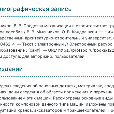
лиографическая запись
иков, В. В. Средства механизации в строительстве: 
ое пособие / В. В. Мыльников, О. Б. Кондрашкин. — Н
арственный архитектурно-строительный университет, Э
0462-4. — Текст : электронный // Электронный ресур
бразование : [сайт]. — URL: https://profspo.ru/books/1
 доступа: для авторизир. пользователей
издании
дены сведения об основных деталях, материалах, сое
ах, даны сведения об области применения и перечень
ользованием этих машин. Рассмотрены основные виды
нности компоновок данного типа машин, изложены пра
уатации кранов, экскаваторов и траншеекопателей. П