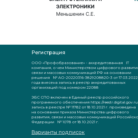
ЭЛЕКТРОНИКИ
Меньшенин С.Е.
Регистрация
ООО «Профобразование» - аккредитованная IT
компания, о чем Министерством цифрового развити
связи и массовых коммуникаций РФ на основании
решения № АО-20220316-3829208820-3 от 17.03.2022
года внесена запись в реестр аккредитованных
организаций под номером 22088
ЭБС СПО включен в Единый реестр российского
программного обеспечения https://reestr.digital.gov.ru
запись в реестре № 11782 от 18.10.2021 г. произведен
на основании приказа Министерства цифрового
развития, связи и массовых коммуникаций Российск
Федерации № 1078 от 18.10.2021 г.
Варианты подписок