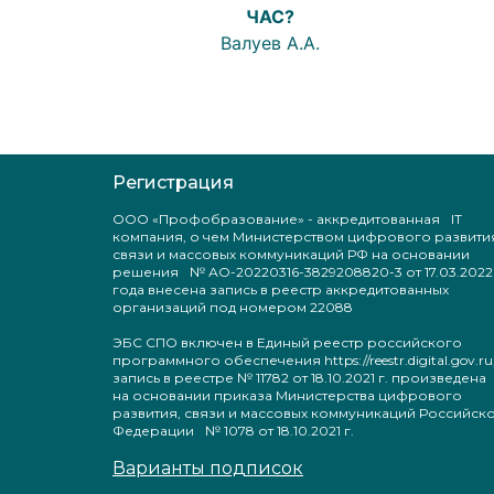
ЧАС?
Валуев А.А.
Регистрация
ООО «Профобразование» - аккредитованная IT
компания, о чем Министерством цифрового развити
связи и массовых коммуникаций РФ на основании
решения № АО-20220316-3829208820-3 от 17.03.2022
года внесена запись в реестр аккредитованных
организаций под номером 22088
ЭБС СПО включен в Единый реестр российского
программного обеспечения https://reestr.digital.gov.ru
запись в реестре № 11782 от 18.10.2021 г. произведен
на основании приказа Министерства цифрового
развития, связи и массовых коммуникаций Российск
Федерации № 1078 от 18.10.2021 г.
Варианты подписок