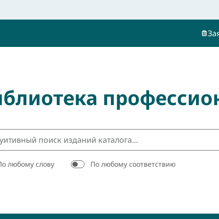
За
иблиотека профессио
По любому слову
По любому соответствию