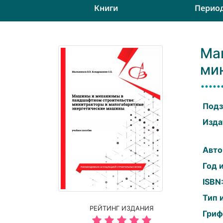
Книги
Перио
Ма
ми
Подз
Изда
Авто
Год 
ISBN
Тип 
РЕЙТИНГ ИЗДАНИЯ
Гриф