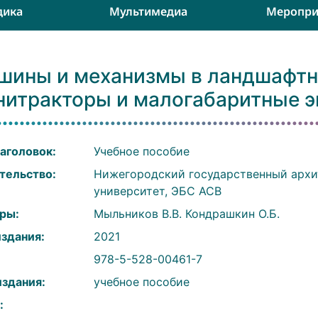
дика
Мультимедиа
Меропри
шины и механизмы в ландшафтн
нитракторы и малогабаритные 
аголовок:
Учебное пособие
тельство:
Нижегородский государственный архи
университет, ЭБС АСВ
ры:
Мыльников В.В. Кондрашкин О.Б.
издания:
2021
:
978-5-528-00461-7
издания:
учебное пособие
: