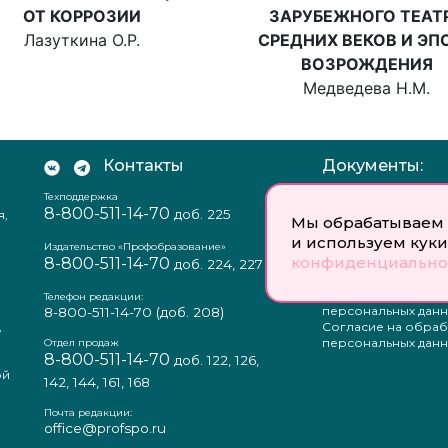
ОТ КОРРОЗИИ
ЗАРУБЕЖНОГО ТЕАТ
Лазуткина О.Р.
СРЕДНИХ ВЕКОВ И ЭП
ВОЗРОЖДЕНИЯ
Медведева Н.М.
Контакты
Документы:
Техподдержка
Отзыв согласия на
8-800-511-14-70
доб. 225
я,
персональных данн
Мы обрабатываем 
Пользовательское
и используем куки
соглашение
Издательство «Профобразование»
конфиденциально
8-800-511-14-70
Политика
доб. 224, 227
конфиденциальнос
Положение о защи
Телефон редакции:
персональных данн
8-800-511-14-70
(доб. 208)
,
Согласие на обраб
а
персональных данн
Отдел продаж
8-800-511-14-70
доб. 122, 126,
ой
142, 144, 161, 168
Почта редакции:
office@profspo.ru