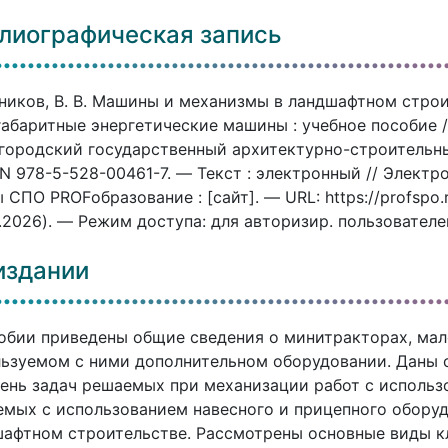
лиографическая запись
иков, В. В. Машины и механизмы в ландшафтном строи
абаритные энергетические машины : учебное пособие /
ородский государственный архитектурно-строительный
N 978-5-528-00461-7. — Текст : электронный // Элект
 СПО PROFобразование : [сайт]. — URL: https://profspo
.2026). — Режим доступа: для авторизир. пользователе
издании
обии приведены общие сведения о минитракторах, ма
ьзуемом с ними дополнительном оборудовании. Даны 
ень задач решаемых при механизации работ с использо
мых с использованием навесного и прицепного оборуд
афтном строительстве. Рассмотрены основные виды к