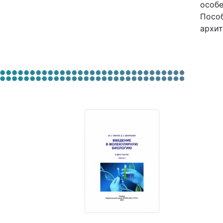
особе
Пособ
архит