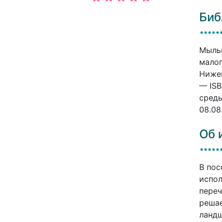
Биб
Мыльн
малог
Нижег
— ISB
среды
08.08
Об 
В пос
испол
переч
решае
ландш