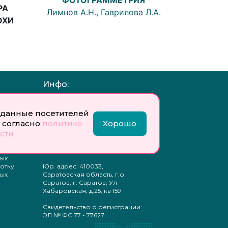
ФОТОГРАММЕТРИЯ
РА
Лимнов А.Н., Гаврилова Л.А.
ОХИ
Инфо:
 обработку
Учредитель: Общество с
ых
ограниченной
данные посетителей
ответственностью
 согласно
политике
Хорошо
«Профобразование»
сти
ти
Главный редактор: Богатырева
те
Е. А.
ых
отку
Юр. адрес: 410033,
ых
Саратовская область, г.о.
Саратов, г. Саратов, Ул
Хабаровская, д.25, кв 159
Свидетельство о регистрации:
ЭЛ № ФС 77 - 77627