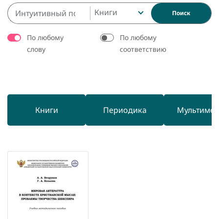
Книги
Поиск
По любому
По любому
слову
соответствию
Книги
Периодика
Мультиме