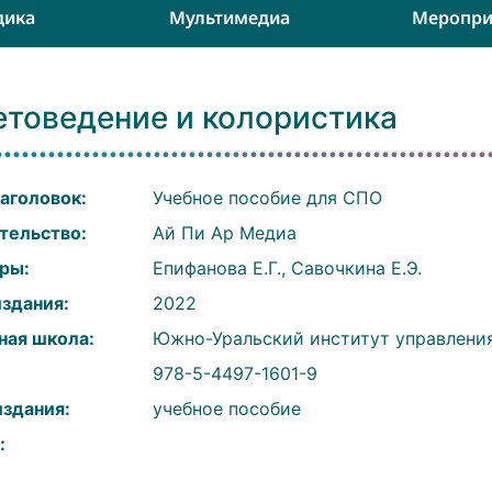
дика
Мультимедиа
Меропри
етоведение и колористика
аголовок:
Учебное пособие для СПО
тельство:
Ай Пи Ар Медиа
ры:
Епифанова Е.Г., Савочкина Е.Э.
издания:
2022
ная школа:
Южно-Уральский институт управлени
:
978-5-4497-1601-9
издания:
учебное пособие
: