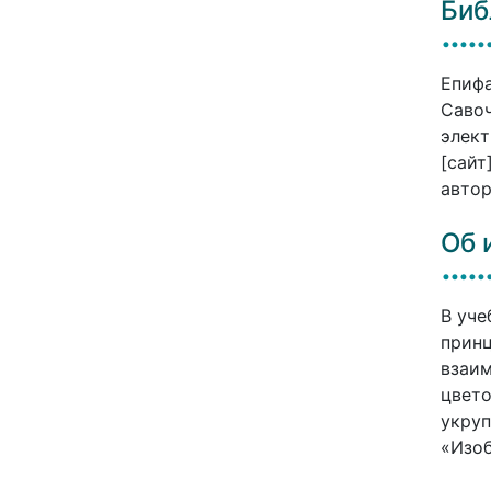
Биб
Епифа
Савоч
элект
[сайт
автор
Об 
В уче
принц
взаим
цвето
укруп
«Изоб