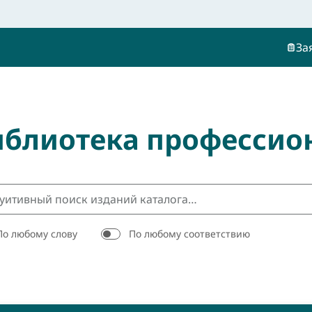
За
иблиотека профессио
По любому слову
По любому соответствию