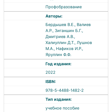
Профобразование
Авторы:
Бердышев В.Е., Валиев
А.Р., Зиганшин Б.Г.,
Дмитриев А.В.,
Халиуллин Д.Т., Лушнов
М.А., Нафиков И.Р.,
Яруллин Ф.Ф.
Год издания:
2022
ISBN:
978-5-4488-1482-2
Тип издания:
учебное пособие