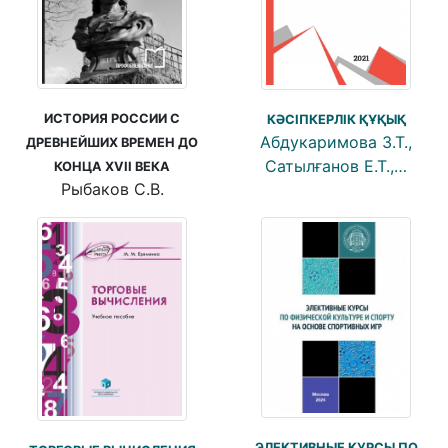
ИСТОРИЯ РОССИИ С
КӘСІПКЕРЛІК ҚҰҚЫҚ
Абдукаримова З.Т.,
ДРЕВНЕЙШИХ ВРЕМЕН ДО
Сатылғанов Е.Т.,…
КОНЦА XVII ВЕКА
Рыбаков С.В.
ЭЛЕКТИВНЫЕ КУРСЫ ПО