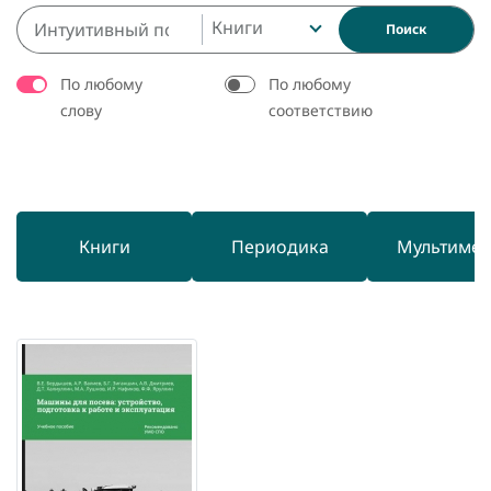
Книги
Поиск
По любому
По любому
слову
соответствию
Книги
Периодика
Мультиме