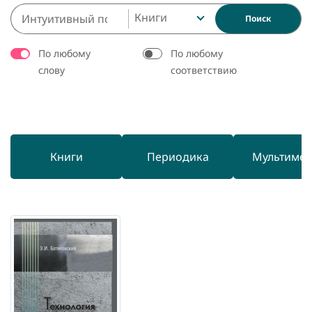
Книги
Поиск
По любому
По любому
слову
соответствию
Книги
Периодика
Мультиме