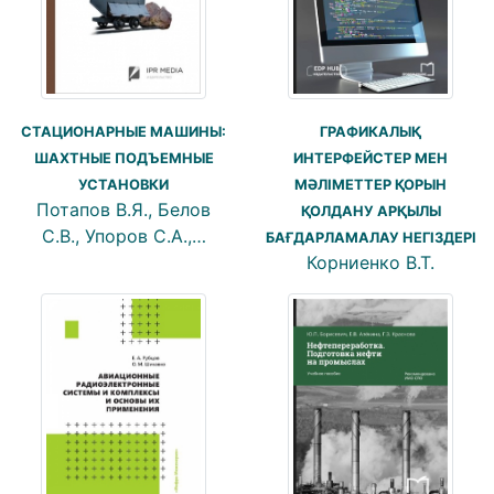
СТАЦИОНАРНЫЕ МАШИНЫ:
ГРАФИКАЛЫҚ
ШАХТНЫЕ ПОДЪЕМНЫЕ
ИНТЕРФЕЙСТЕР МЕН
УСТАНОВКИ
МӘЛІМЕТТЕР ҚОРЫН
Потапов В.Я., Белов
ҚОЛДАНУ АРҚЫЛЫ
С.В., Упоров С.А.,…
БАҒДАРЛАМАЛАУ НЕГІЗДЕРІ
Корниенко В.Т.