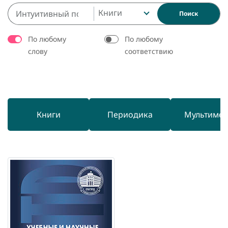
Книги
Поиск
По любому
По любому
слову
соответствию
Книги
Периодика
Мультиме