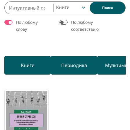
Книги
Поиск
По любому
По любому
слову
соответствию
Книги
Периодика
Мультиме