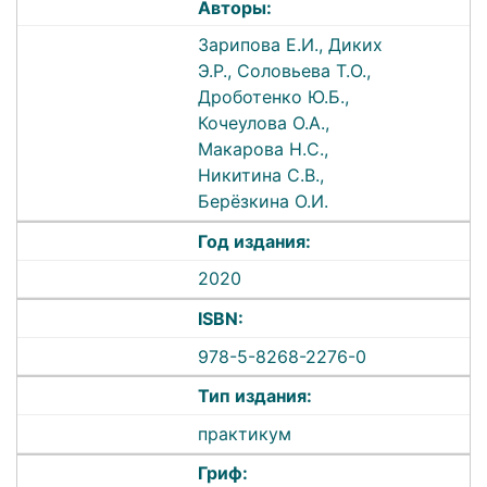
Авторы:
Зарипова Е.И., Диких
Э.Р., Соловьева Т.О.,
Дроботенко Ю.Б.,
Кочеулова О.А.,
Макарова Н.С.,
Никитина С.В.,
Берёзкина О.И.
Год издания:
2020
ISBN:
978-5-8268-2276-0
Тип издания:
практикум
Гриф: