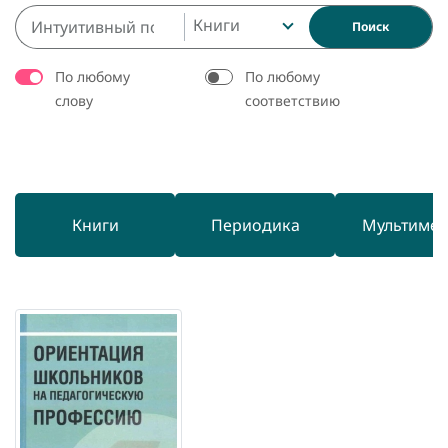
Книги
Поиск
По любому
По любому
слову
соответствию
Книги
Периодика
Мультиме