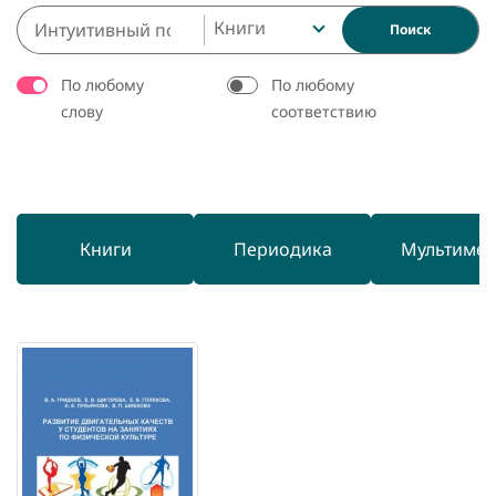
Книги
Поиск
По любому
По любому
слову
соответствию
Книги
Периодика
Мультиме