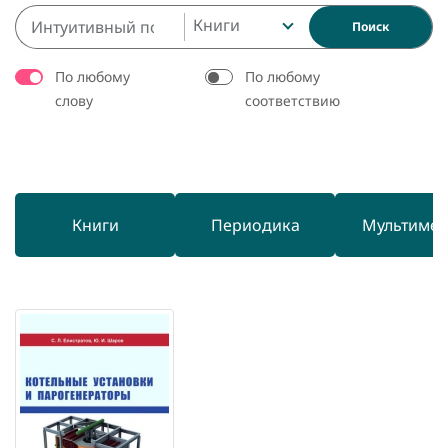
Книги
Поиск
По любому
По любому
слову
соответствию
Книги
Периодика
Мультиме