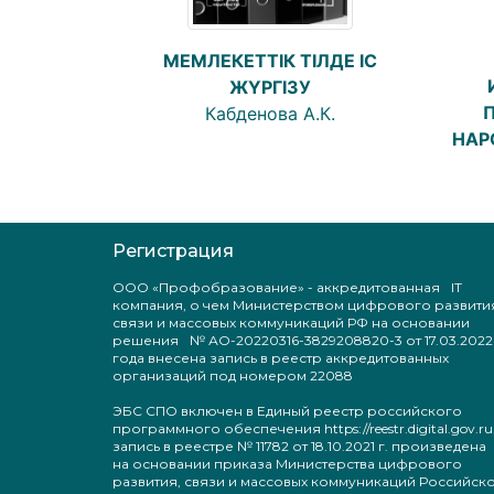
МЕМЛЕКЕТТІК ТІЛДЕ ІС
ЖҮРГІЗУ
Кабденова А.К.
НАР
Регистрация
ООО «Профобразование» - аккредитованная IT
компания, о чем Министерством цифрового развити
связи и массовых коммуникаций РФ на основании
решения № АО-20220316-3829208820-3 от 17.03.2022
года внесена запись в реестр аккредитованных
организаций под номером 22088
ЭБС СПО включен в Единый реестр российского
программного обеспечения https://reestr.digital.gov.ru
запись в реестре № 11782 от 18.10.2021 г. произведен
на основании приказа Министерства цифрового
развития, связи и массовых коммуникаций Российск