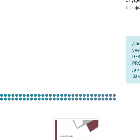
студе
профи
Дан
уче
978
PRO
дос
Зам