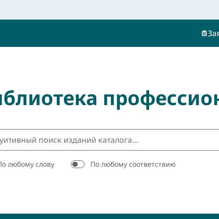
За
иблиотека профессио
По любому слову
По любому соответствию