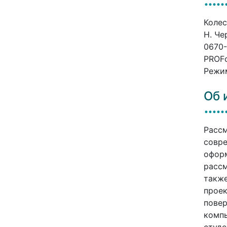
Колес
Н. Че
0670-
PROFо
Режим
Об 
Рассм
совре
оформ
рассм
также
проек
повер
компь