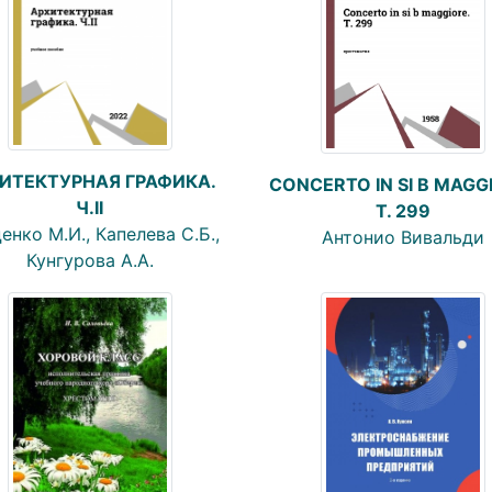
ИТЕКТУРНАЯ ГРАФИКА.
CONCERTO IN SI B MAGG
Ч.II
T. 299
енко М.И., Капелева С.Б.,
Антонио Вивальди
Кунгурова А.А.