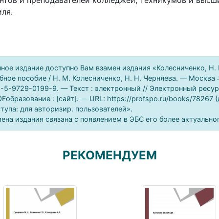
нтов и преподавателей колледжей, техникумов и высш
ля.
ное издание доступно Вам взамен издания «Колесниченко, Н.
бное пособие / Н. М. Колесниченко, Н. Н. Черняева. — Москва
-5-9729-0199-9. — Текст : электронный // Электронный рес
Fобразование : [сайт]. — URL: https://profspo.ru/books/78267 
тупа: для авторизир. пользователей».
ена издания связана с появлением в ЭБС его более актуально
РЕКОМЕНДУЕМ