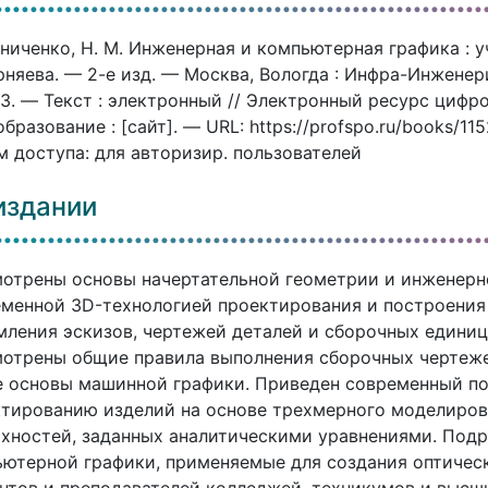
ниченко, Н. М. Инженерная и компьютерная графика : уч
рняева. — 2-е изд. — Москва, Вологда : Инфра-Инженери
3. — Текст : электронный // Электронный ресурс циф
бразование : [сайт]. — URL: https://profspo.ru/books/1
 доступа: для авторизир. пользователей
издании
отрены основы начертательной геометрии и инженерн
менной 3D-технологией проектирования и построения
ления эскизов, чертежей деталей и сборочных едини
отрены общие правила выполнения сборочных чертеже
 основы машинной графики. Приведен современный п
тированию изделий на основе трехмерного моделиров
хностей, заданных аналитическими уравнениями. Под
ютерной графики, применяемые для создания оптическ