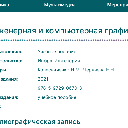
дика
Мультимедиа
Меропри
женерная и компьютерная граф
аголовок:
Учебное пособие
тельство:
Инфра-Инженерия
ры:
Колесниченко Н.М., Черняева Н.Н.
издания:
2021
:
978-5-9729-0670-3
издания:
учебное пособие
:
лиографическая запись