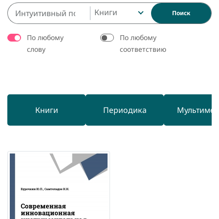
Книги
Поиск
По любому
По любому
слову
соответствию
Книги
Периодика
Мультиме