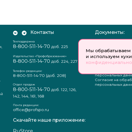
Контакты
Документы:
Техподдержка
Отзыв согласия на
8-800-511-14-70
доб. 225
я,
персональных данн
Мы обрабатываем 
Пользовательское
и используем куки
соглашение
Издательство «Профобразование»
8-800-511-14-70
Политика
доб. 224, 227
конфиденциально
конфиденциальнос
Положение о защи
Телефон редакции:
персональных данн
8-800-511-14-70
(доб. 208)
,
Согласие на обраб
а
персональных данн
Отдел продаж
8-800-511-14-70
доб. 122, 126,
ой
142, 144, 161, 168
Почта редакции:
office@profspo.ru
Скачайте наше приложение:
RuStore