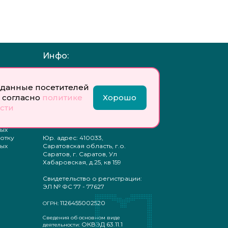
Инфо:
 обработку
Учредитель: Общество с
ых
ограниченной
данные посетителей
ответственностью
 согласно
политике
Хорошо
«Профобразование»
сти
ти
Главный редактор: Богатырева
те
Е. А.
ых
отку
Юр. адрес: 410033,
ых
Саратовская область, г.о.
Саратов, г. Саратов, Ул
Хабаровская, д.25, кв 159
Свидетельство о регистрации:
ЭЛ № ФС 77 - 77627
1126455002520
ОГРН:
Сведения об основном виде
ОКВЭД 63.11.1
деятельности: