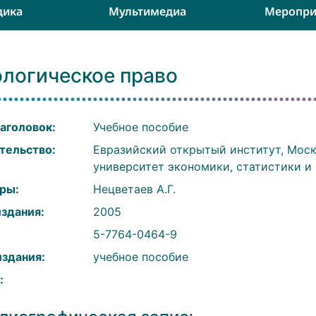
дика
Мультимедиа
Меропри
ологическое право
аголовок:
Учебное пособие
тельство:
Евразийский открытый институт, Мос
университет экономики, статистики и
ры:
Нецветаев А.Г.
издания:
2005
:
5-7764-0464-9
издания:
учебное пособие
: