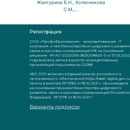
Жантурина Б.Н., Колесникова
С.М.,…
Регистрация
ООО «Профобразование» - аккредитованная IT
компания, о чем Министерством цифрового развити
связи и массовых коммуникаций РФ на основании
решения № АО-20220316-3829208820-3 от 17.03.2022
года внесена запись в реестр аккредитованных
организаций под номером 22088
ЭБС СПО включен в Единый реестр российского
программного обеспечения https://reestr.digital.gov.ru
запись в реестре № 11782 от 18.10.2021 г. произведен
на основании приказа Министерства цифрового
развития, связи и массовых коммуникаций Российск
Федерации № 1078 от 18.10.2021 г.
Варианты подписок