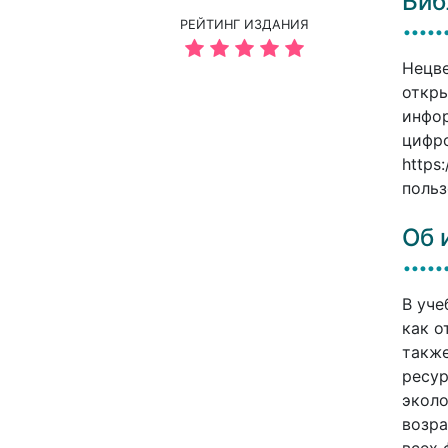
Биб
РЕЙТИНГ ИЗДАНИЯ
Нецве
откры
инфор
цифро
https
польз
Об 
В уче
как о
также
ресур
эколо
возра