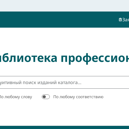
За
иблиотека профессио
По любому слову
По любому соответствию