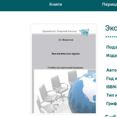
Книги
Перио
Эк
Подз
Изда
Авто
Год 
ISBN
Тип 
Гриф