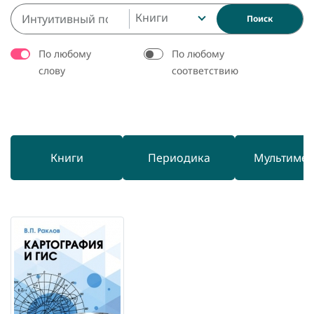
Книги
Поиск
По любому
По любому
слову
соответствию
Книги
Периодика
Мультиме