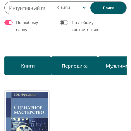
Книги
Поиск
По любому
По любому
слову
соответствию
Книги
Периодика
Мультиме