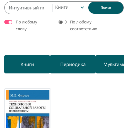
Книги
Поиск
По любому
По любому
слову
соответствию
Книги
Периодика
Мультиме