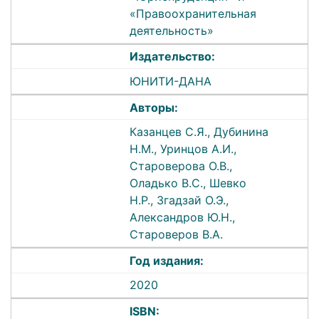
«Правоохранительная
деятельность»
Издательство:
ЮНИТИ-ДАНА
Авторы:
Казанцев С.Я., Дубинина
Н.М., Уринцов А.И.,
Староверова О.В.,
Оладько В.С., Шевко
Н.Р., Згадзай О.Э.,
Александров Ю.Н.,
Староверов В.А.
Год издания:
2020
ISBN: