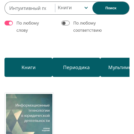
Книги
Поиск
По любому
По любому
слову
соответствию
Книги
Периодика
Мультиме