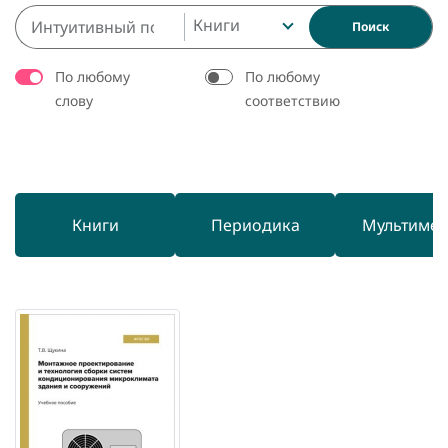
Книги
Поиск
По любому
По любому
слову
соответствию
Книги
Периодика
Мультиме