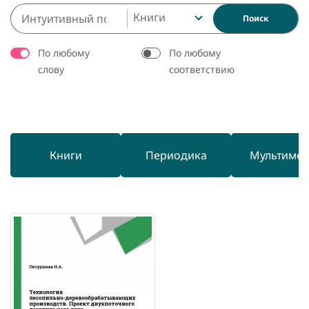
Книги
Поиск
По любому
По любому
слову
соответствию
Книги
Периодика
Мультиме