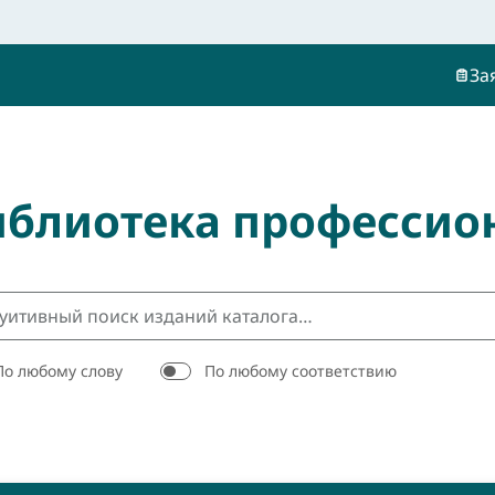
За
иблиотека профессио
По любому слову
По любому соответствию