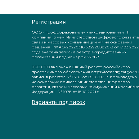
Регистрация
ООО «Профобразование» - аккредитованная IT
компания, о чем Министерством цифрового развити
связи и массовых коммуникаций РФ на основании
решения № АО-20220316-3829208820-3 от 17.03.2022
года внесена запись в реестр аккредитованных
организаций под номером 22088
ЭБС СПО включен в Единый реестр российского
программного обеспечения https://reestr.digital.gov.ru
запись в реестре № 11782 от 18.10.2021 г. произведен
на основании приказа Министерства цифрового
развития, связи и массовых коммуникаций Российск
Федерации № 1078 от 18.10.2021 г.
Варианты подписок