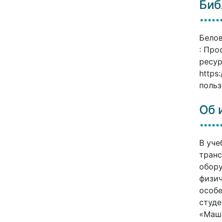
Биб
Белов
: Про
ресур
https
польз
Об 
В уче
транс
обору
физич
особе
студе
«Маши