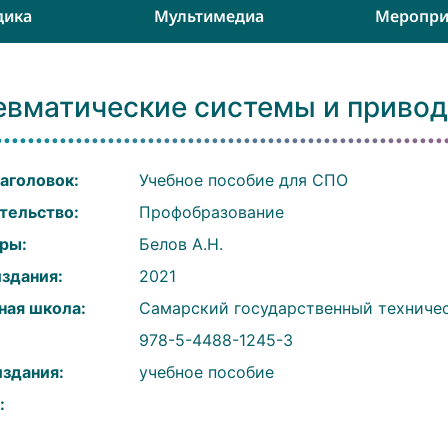
дика
Мультимедиа
Меропри
евматические системы и приво
аголовок:
Учебное пособие для СПО
тельство:
Профобразование
ры:
Белов А.Н.
издания:
2021
ная школа:
Самарский государственный техниче
:
978-5-4488-1245-3
издания:
учебное пособие
: