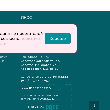
Инфо:
 обработку
Учредитель: Общество с
ых
ограниченной
данные посетителей
ответственностью
«Профобразование»
 согласно
политике
Хорошо
сти
ти
Главный редактор: Богатырева
те
Е. А.
ых
отку
Юр. адрес: 410033,
ых
Саратовская область, г.о.
Саратов, г. Саратов, Ул
Хабаровская, д.25, кв 159
Свидетельство о регистрации:
ЭЛ № ФС 77 - 77627
1126455002520
ОГРН:
Сведения об основном виде
ОКВЭД 63.11.1
деятельности:
↓
6455057001
ИНН: