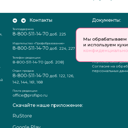
Контакты
Документы:
Техподдержка
Отзыв согласия на
8-800-511-14-70
доб. 225
я,
персональных данн
Мы обрабатываем 
Пользовательское
соглашение
Издательство «Профобразование»
и используем куки
8-800-511-14-70
Политика
доб. 224, 227
конфиденциально
конфиденциальнос
Положение о защи
Телефон редакции:
персональных данн
8-800-511-14-70
(доб. 208)
,
Согласие на обраб
а
персональных данн
Отдел продаж
8-800-511-14-70
доб. 122, 126,
ой
142, 144, 161, 168
Почта редакции:
office@profspo.ru
Скачайте наше приложение:
RuStore
Google Play