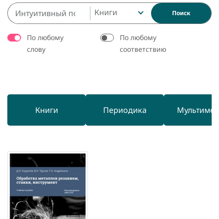
Книги
Поиск
По любому
По любому
слову
соответствию
Книги
Периодика
Мультиме