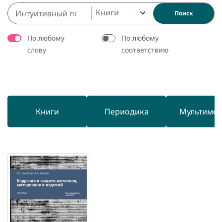
Книги
Поиск
По любому
По любому
слову
соответствию
Книги
Периодика
Мультиме