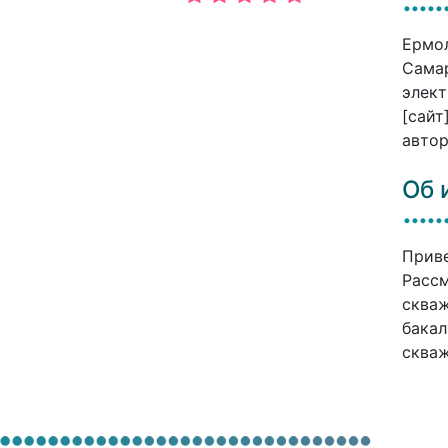
Ермол
Самар
элект
[сайт
автор
Об 
Приве
Рассм
скваж
бакал
скваж