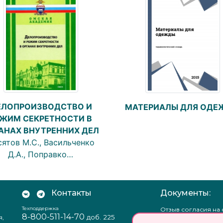
ЕЛОПРОИЗВОДСТВО И
МАТЕРИАЛЫ ДЛЯ ОДЕ
ЖИМ СЕКРЕТНОСТИ В
АНАХ ВНУТРЕННИХ ДЕЛ
ятов М.С., Васильченко
Д.А., Поправко…
Контакты
Документы:
Техподдержка
Отзыв согласия на
8-800-511-14-70
доб. 225
я,
персональных данн