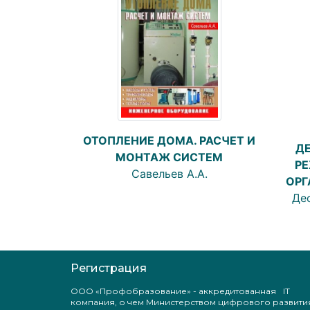
ОТОПЛЕНИЕ ДОМА. РАСЧЕТ И
Д
МОНТАЖ СИСТЕМ
РЕ
Савельев А.А.
ОРГ
Дес
Регистрация
ООО «Профобразование» - аккредитованная IT
компания, о чем Министерством цифрового развити