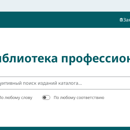
За
иблиотека профессио
По любому слову
По любому соответствию