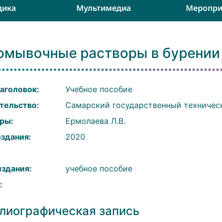
дика
Мультимедиа
Меропри
омывочные растворы в бурении
аголовок:
Учебное пособие
тельство:
Самарский государственный техничес
ры:
Ермолаева Л.В.
издания:
2020
:
издания:
учебное пособие
:
лиографическая запись