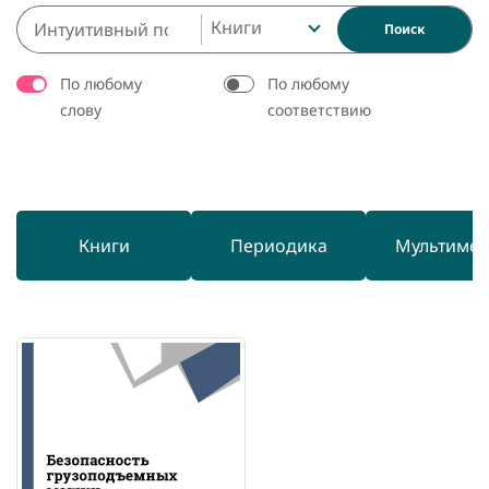
Книги
Поиск
По любому
По любому
слову
соответствию
Книги
Периодика
Мультиме