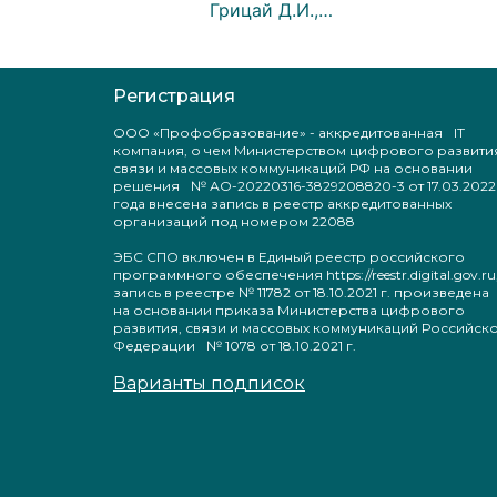
Грицай Д.И.,…
Регистрация
ООО «Профобразование» - аккредитованная IT
компания, о чем Министерством цифрового развити
связи и массовых коммуникаций РФ на основании
решения № АО-20220316-3829208820-3 от 17.03.2022
года внесена запись в реестр аккредитованных
организаций под номером 22088
ЭБС СПО включен в Единый реестр российского
программного обеспечения https://reestr.digital.gov.ru
запись в реестре № 11782 от 18.10.2021 г. произведен
на основании приказа Министерства цифрового
развития, связи и массовых коммуникаций Российск
Федерации № 1078 от 18.10.2021 г.
Варианты подписок