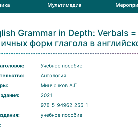
дика
Мультимедиа
Меропри
lish Grammar in Depth: Verbals 
ичных форм глагола в английск
аголовок:
Учебное пособие
тельство:
Антология
ры:
Минченков А.Г.
издания:
2021
:
978-5-94962-255-1
издания:
учебное пособие
: