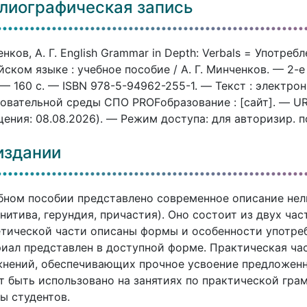
лиографическая запись
нков, А. Г. English Grammar in Depth: Verbals = Употре
йском языке : учебное пособие / А. Г. Минченков. — 2-е
 — 160 c. — ISBN 978-5-94962-255-1. — Текст : электр
овательной среды СПО PROFобразование : [сайт]. — URL:
ения: 08.08.2026). — Режим доступа: для авторизир. 
издании
бном пособии представлено современное описание нел
нитива, герундия, причастия). Оно состоит из двух ча
тической части описаны формы и особенности употре
иал представлен в доступной форме. Практическая ча
нений, обеспечивающих прочное усвоение предложенн
 быть использовано на занятиях по практической гра
ы студентов.