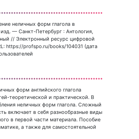
бление неличных форм глагола в
 изд. — Санкт-Петербург : Антология,
онный // Электронный ресурс цифровой
 https://profspo.ru/books/104031 (дата
пользователей
ичных форм английского глагола
стей-теоретической и практической. В
бления неличных форм глагола. Сложный
сть включает в себя разнообразные виды
ого в первой части материала. Пособие
мматике, а также для самостоятельной