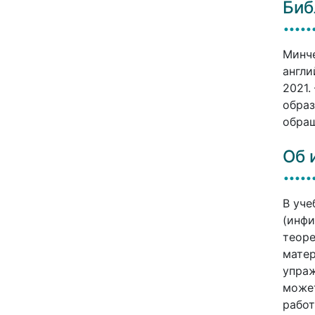
Биб
Минче
англи
2021.
образ
обращ
Об 
В уче
(инфи
теоре
матер
упраж
может
работ