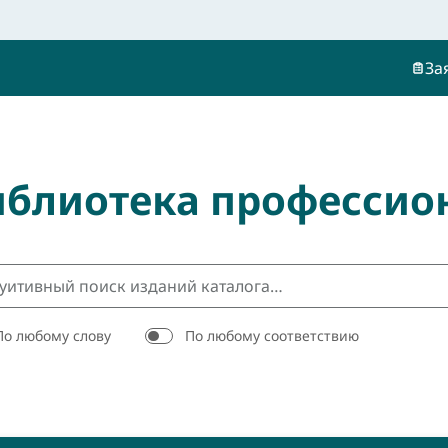
За
иблиотека профессио
По любому слову
По любому соответствию