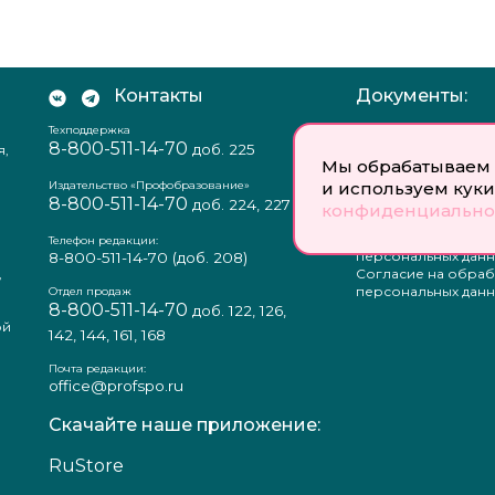
Контакты
Документы:
Техподдержка
Отзыв согласия на
8-800-511-14-70
доб. 225
я,
персональных данн
Мы обрабатываем 
Пользовательское
соглашение
Издательство «Профобразование»
и используем куки
8-800-511-14-70
Политика
доб. 224, 227
конфиденциально
конфиденциальнос
Положение о защи
Телефон редакции:
персональных данн
8-800-511-14-70
(доб. 208)
,
Согласие на обраб
а
персональных данн
Отдел продаж
8-800-511-14-70
доб. 122, 126,
ой
142, 144, 161, 168
Почта редакции:
office@profspo.ru
Скачайте наше приложение:
RuStore