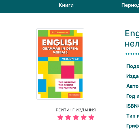
Книги
Перио
Eng
нел
Подз
Изда
Авто
Год 
ISBN
РЕЙТИНГ ИЗДАНИЯ
Тип 
Гриф