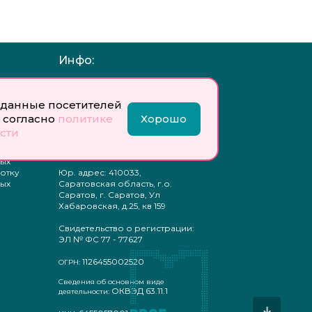
Инфо:
 обработку
Учредитель: Общество с
ых
ограниченной
данные посетителей
ответственностью
«Профобразование»
 согласно
политике
Хорошо
сти
ти
Главный редактор: Богатырева
те
Е. А.
ых
отку
Юр. адрес: 410033,
ых
Саратовская область, г.о.
Саратов, г. Саратов, Ул
Хабаровская, д.25, кв 159
Свидетельство о регистрации:
ЭЛ № ФС 77 - 77627
1126455002520
ОГРН:
Сведения об основном виде
ОКВЭД 63.11.1
деятельности:
↓