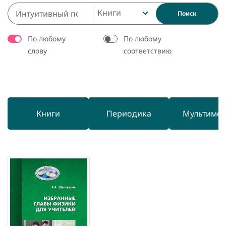
Книги
Поиск
По любому
По любому
слову
соответствию
Книги
Периодика
Мультиме