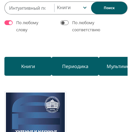
Книги
Поиск
По любому
По любому
слову
соответствию
Книги
Периодика
Мультиме